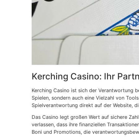
Kerching Casino: Ihr Par
Kerching Casino ist sich der Verantwortung be
Spielen, sondern auch eine Vielzahl von Tool
Spielverantwortung direkt auf der Website, die
Das Casino legt großen Wert auf sichere Zah
verlassen, dass ihre finanziellen Transaktione
Boni und Promotions, die verantwortungsbew