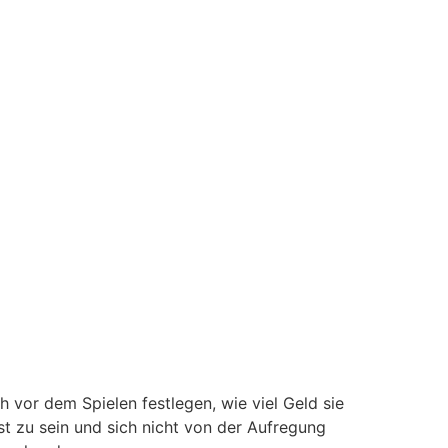
h vor dem Spielen festlegen, wie viel Geld sie
sst zu sein und sich nicht von der Aufregung