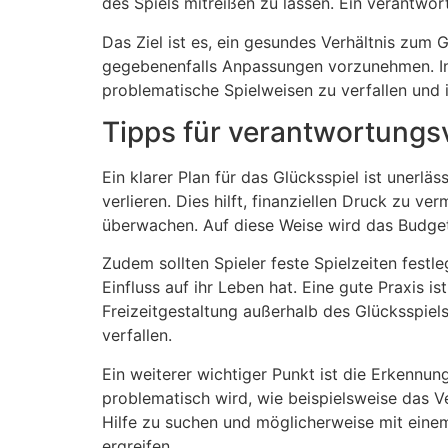
des Spiels mitreißen zu lassen. Ein verantwor
Das Ziel ist es, ein gesundes Verhältnis zum 
gegebenenfalls Anpassungen vorzunehmen. Ind
problematische Spielweisen zu verfallen und ih
Tipps für verantwortungsv
Ein klarer Plan für das Glücksspiel ist unerlä
verlieren. Dies hilft, finanziellen Druck zu v
überwachen. Auf diese Weise wird das Budget 
Zudem sollten Spieler feste Spielzeiten festl
Einfluss auf ihr Leben hat. Eine gute Praxis 
Freizeitgestaltung außerhalb des Glücksspiel
verfallen.
Ein weiterer wichtiger Punkt ist die Erkennun
problematisch wird, wie beispielsweise das V
Hilfe zu suchen und möglicherweise mit eine
ergreifen.