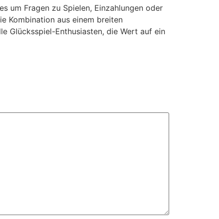
 es um Fragen zu Spielen, Einzahlungen oder
ie Kombination aus einem breiten
e Glücksspiel-Enthusiasten, die Wert auf ein