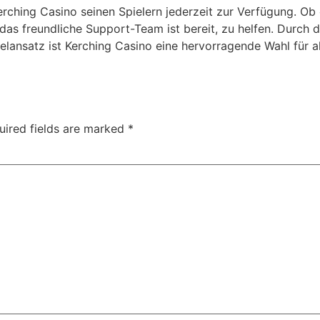
rching Casino seinen Spielern jederzeit zur Verfügung. Ob
s freundliche Support-Team ist bereit, zu helfen. Durch d
ansatz ist Kerching Casino eine hervorragende Wahl für all
uired fields are marked
*