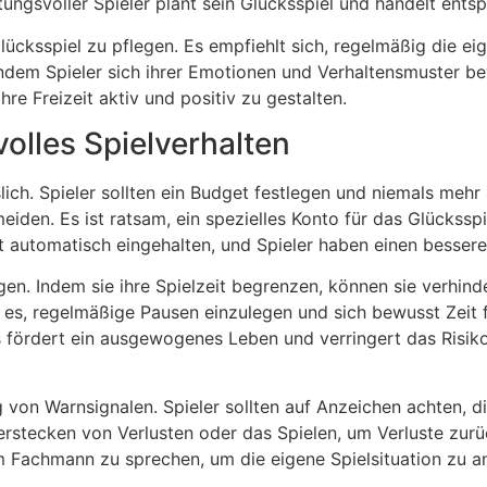
tungsvoller Spieler plant sein Glücksspiel und handelt ents
Glücksspiel zu pflegen. Es empfiehlt sich, regelmäßig die e
em Spieler sich ihrer Emotionen und Verhaltensmuster be
re Freizeit aktiv und positiv zu gestalten.
olles Spielverhalten
sslich. Spieler sollten ein Budget festlegen und niemals mehr
ermeiden. Es ist ratsam, ein spezielles Konto für das Glücks
automatisch eingehalten, und Spieler haben einen besseren
egen. Indem sie ihre Spielzeit begrenzen, können sie verhi
ist es, regelmäßige Pausen einzulegen und sich bewusst Zeit
s fördert ein ausgewogenes Leben und verringert das Risik
g von Warnsignalen. Spieler sollten auf Anzeichen achten, d
erstecken von Verlusten oder das Spielen, um Verluste zurüc
m Fachmann zu sprechen, um die eigene Spielsituation zu 