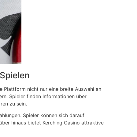
Spielen
e Plattform nicht nur eine breite Auswahl an
rn. Spieler finden Informationen über
ren zu sein.
hlungen. Spieler können sich darauf
rüber hinaus bietet Kerching Casino attraktive