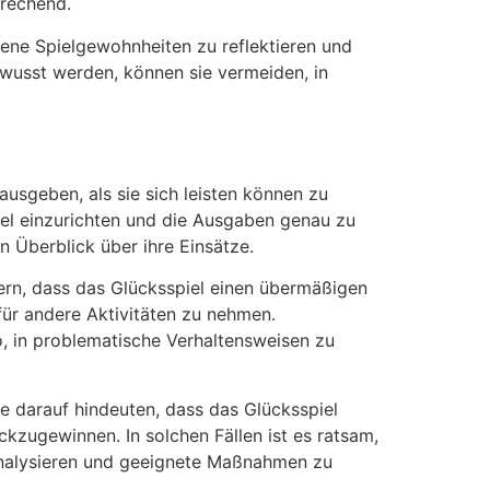
prechend.
igene Spielgewohnheiten zu reflektieren und
wusst werden, können sie vermeiden, in
 ausgeben, als sie sich leisten können zu
spiel einzurichten und die Ausgaben genau zu
 Überblick über ihre Einsätze.
ndern, dass das Glücksspiel einen übermäßigen
 für andere Aktivitäten zu nehmen.
o, in problematische Verhaltensweisen zu
ie darauf hindeuten, dass das Glücksspiel
kzugewinnen. In solchen Fällen ist es ratsam,
analysieren und geeignete Maßnahmen zu