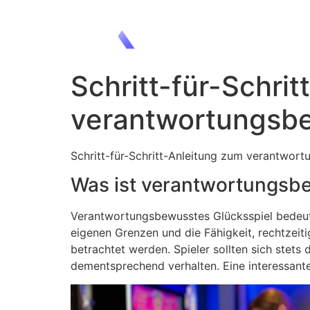
Schritt-für-Schri
verantwortungsbe
Schritt-für-Schritt-Anleitung zum verantwor
Was ist verantwortungsb
Verantwortungsbewusstes Glücksspiel bedeutet
eigenen Grenzen und die Fähigkeit, rechtzeit
betrachtet werden. Spieler sollten sich stets 
dementsprechend verhalten. Eine interessante