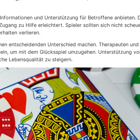
Informationen und Unterstützung für Betroffene anbieten. D
ang zu Hilfe erleichtert. Spieler sollten sich nicht scheue
rhalten verlieren.
n entscheidenden Unterschied machen. Therapeuten und Bera
keln, um mit dem Glücksspiel umzugehen. Unterstützung von
he Lebensqualität zu steigern.