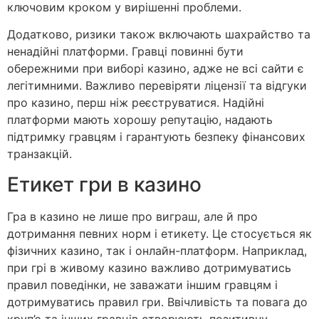
ключовим кроком у вирішенні проблеми.
Додатково, ризики також включають шахрайство та
ненадійні платформи. Гравці повинні бути
обережними при виборі казино, адже не всі сайти є
легітимними. Важливо перевіряти ліцензії та відгуки
про казино, перш ніж реєструватися. Надійні
платформи мають хорошу репутацію, надають
підтримку гравцям і гарантують безпеку фінансових
транзакцій.
Етикет гри в казино
Гра в казино не лише про виграш, але й про
дотримання певних норм і етикету. Це стосується як
фізичних казино, так і онлайн-платформ. Наприклад,
при грі в живому казино важливо дотримуватись
правил поведінки, не заважати іншим гравцям і
дотримуватись правил гри. Ввічливість та повага до
круп’є та інших гравців створюють позитивну