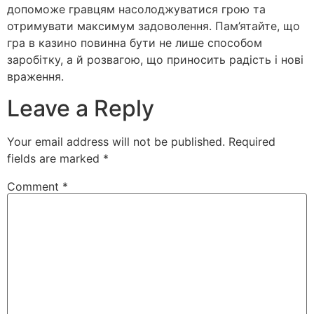
допоможе гравцям насолоджуватися грою та
отримувати максимум задоволення. Пам’ятайте, що
гра в казино повинна бути не лише способом
заробітку, а й розвагою, що приносить радість і нові
враження.
Leave a Reply
Your email address will not be published.
Required
fields are marked
*
Comment
*