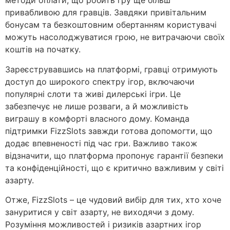
методи оплати, що робить гру ще більш
привабливою для гравців. Завдяки привітальним
бонусам та безкоштовним обертанням користувачі
можуть насолоджуватися грою, не витрачаючи своїх
коштів на початку.
Зареєструвавшись на платформі, гравці отримують
доступ до широкого спектру ігор, включаючи
популярні слоти та живі дилерські ігри. Це
забезпечує не лише розваги, а й можливість
виграшу в комфорті власного дому. Команда
підтримки FizzSlots завжди готова допомогти, що
додає впевненості під час гри. Важливо також
відзначити, що платформа пропонує гарантії безпеки
та конфіденційності, що є критично важливим у світі
азарту.
Отже, FizzSlots – це чудовий вибір для тих, хто хоче
зануритися у світ азарту, не виходячи з дому.
Розуміння можливостей і ризиків азартних ігор