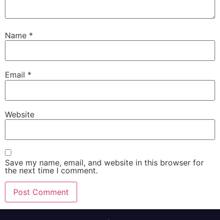
Name
*
Email
*
Website
Save my name, email, and website in this browser for
the next time I comment.