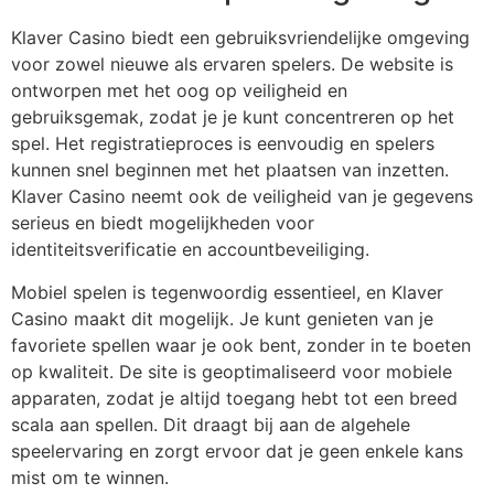
Klaver Casino biedt een gebruiksvriendelijke omgeving
voor zowel nieuwe als ervaren spelers. De website is
ontworpen met het oog op veiligheid en
gebruiksgemak, zodat je je kunt concentreren op het
spel. Het registratieproces is eenvoudig en spelers
kunnen snel beginnen met het plaatsen van inzetten.
Klaver Casino neemt ook de veiligheid van je gegevens
serieus en biedt mogelijkheden voor
identiteitsverificatie en accountbeveiliging.
Mobiel spelen is tegenwoordig essentieel, en Klaver
Casino maakt dit mogelijk. Je kunt genieten van je
favoriete spellen waar je ook bent, zonder in te boeten
op kwaliteit. De site is geoptimaliseerd voor mobiele
apparaten, zodat je altijd toegang hebt tot een breed
scala aan spellen. Dit draagt bij aan de algehele
speelervaring en zorgt ervoor dat je geen enkele kans
mist om te winnen.