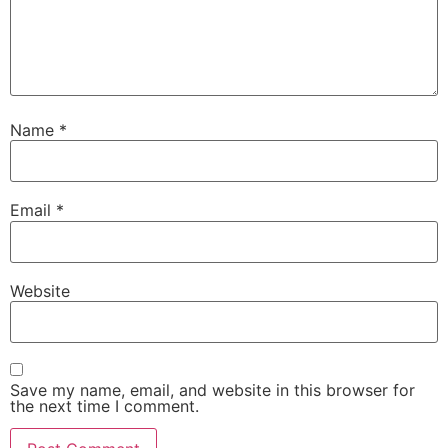
Name
*
Email
*
Website
Save my name, email, and website in this browser for
the next time I comment.