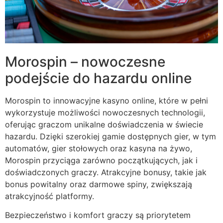
Morospin – nowoczesne
podejście do hazardu online
Morospin to innowacyjne kasyno online, które w pełni
wykorzystuje możliwości nowoczesnych technologii,
oferując graczom unikalne doświadczenia w świecie
hazardu. Dzięki szerokiej gamie dostępnych gier, w tym
automatów, gier stołowych oraz kasyna na żywo,
Morospin przyciąga zarówno początkujących, jak i
doświadczonych graczy. Atrakcyjne bonusy, takie jak
bonus powitalny oraz darmowe spiny, zwiększają
atrakcyjność platformy.
Bezpieczeństwo i komfort graczy są priorytetem