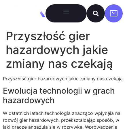
Przyszłość gier
hazardowych jakie
zmiany nas czekają
Przyszłość gier hazardowych jakie zmiany nas czekają
Ewolucja technologii w grach
hazardowych
W ostatnich latach technologia znacząco wpłynęła na
rozwój gier hazardowych, przekształcając sposób, w
jaki gracze angażują się w rozrywkę. Wprowadzenie