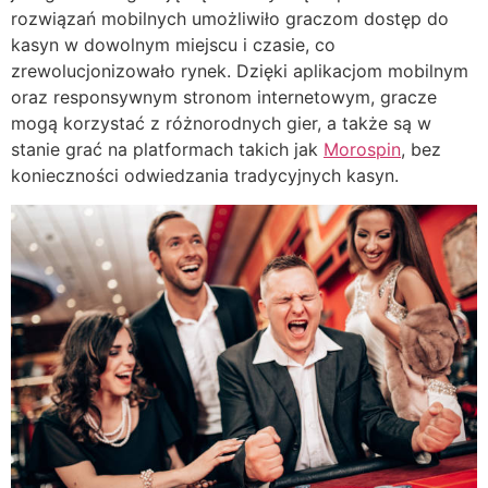
rozwiązań mobilnych umożliwiło graczom dostęp do
kasyn w dowolnym miejscu i czasie, co
zrewolucjonizowało rynek. Dzięki aplikacjom mobilnym
oraz responsywnym stronom internetowym, gracze
mogą korzystać z różnorodnych gier, a także są w
stanie grać na platformach takich jak
Morospin
, bez
konieczności odwiedzania tradycyjnych kasyn.