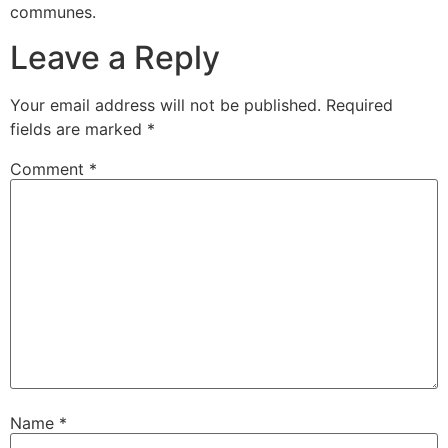
communes.
Leave a Reply
Your email address will not be published.
Required
fields are marked
*
Comment
*
Name
*