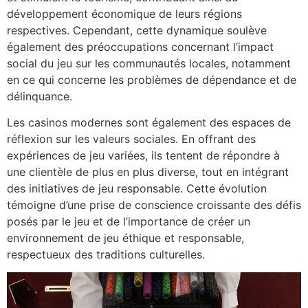
développement économique de leurs régions
respectives. Cependant, cette dynamique soulève
également des préoccupations concernant l’impact
social du jeu sur les communautés locales, notamment
en ce qui concerne les problèmes de dépendance et de
délinquance.
Les casinos modernes sont également des espaces de
réflexion sur les valeurs sociales. En offrant des
expériences de jeu variées, ils tentent de répondre à
une clientèle de plus en plus diverse, tout en intégrant
des initiatives de jeu responsable. Cette évolution
témoigne d’une prise de conscience croissante des défis
posés par le jeu et de l’importance de créer un
environnement de jeu éthique et responsable,
respectueux des traditions culturelles.