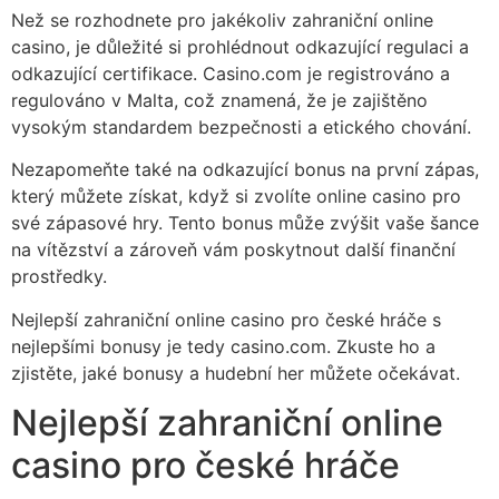
Než se rozhodnete pro jakékoliv zahraniční online
casino, je důležité si prohlédnout odkazující regulaci a
odkazující certifikace. Casino.com je registrováno a
regulováno v Malta, což znamená, že je zajištěno
vysokým standardem bezpečnosti a etického chování.
Nezapomeňte také na odkazující bonus na první zápas,
který můžete získat, když si zvolíte online casino pro
své zápasové hry. Tento bonus může zvýšit vaše šance
na vítězství a zároveň vám poskytnout další finanční
prostředky.
Nejlepší zahraniční online casino pro české hráče s
nejlepšími bonusy je tedy casino.com. Zkuste ho a
zjistěte, jaké bonusy a hudební her můžete očekávat.
Nejlepší zahraniční online
casino pro české hráče