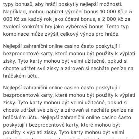
typy bonusů, aby hráči poskytly nejlepší možnosti.
Například, mohou nabízet výroční bonus 10 000 Kč a 5
000 Kč za každý rok jako účetní bonus, a 2 000 Kč za
zvolení konkrétní hry jako výběrový bonus. Tento typ
kombinace může zvýšit celkový výnos pro hráče.
Nejlepší zahraniční online casino často poskytují i
bezprocentové karty, které mohou být použity k výplati
zisky. Tyto karty mohou být velmi užitečné, pokud si
chcete udržet své zisky a zároveň si necháte peníze na
hráčském účtu.
Nejlepší zahraniční online casino často poskytují i
bezprocentové karty, které mohou být použity k výplati
zisky. Tyto karty mohou být velmi užitečné, pokud si
chcete udržet své zisky a zároveň si necháte peníze na
hráčském účtu. Nejlepší zahraniční online casino často
poskytují i bezprocentové karty, které mohou být
použity k výplati zisky. Tyto karty mohou být velmi