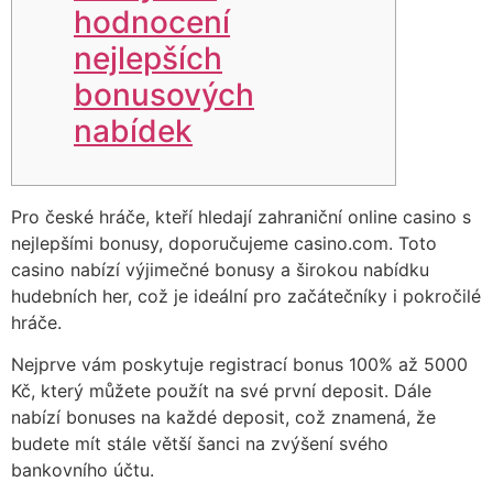
hodnocení
nejlepších
bonusových
nabídek
Pro české hráče, kteří hledají zahraniční online casino s
nejlepšími bonusy, doporučujeme casino.com. Toto
casino nabízí výjimečné bonusy a širokou nabídku
hudebních her, což je ideální pro začátečníky i pokročilé
hráče.
Nejprve vám poskytuje registrací bonus 100% až 5000
Kč, který můžete použít na své první deposit. Dále
nabízí bonuses na každé deposit, což znamená, že
budete mít stále větší šanci na zvýšení svého
bankovního účtu.