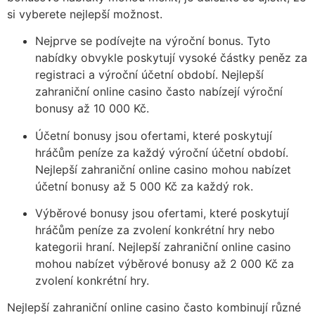
si vyberete nejlepší možnost.
Nejprve se podívejte na výroční bonus. Tyto
nabídky obvykle poskytují vysoké částky peněz za
registraci a výroční účetní období. Nejlepší
zahraniční online casino často nabízejí výroční
bonusy až 10 000 Kč.
Účetní bonusy jsou ofertami, které poskytují
hráčům peníze za každý výroční účetní období.
Nejlepší zahraniční online casino mohou nabízet
účetní bonusy až 5 000 Kč za každý rok.
Výběrové bonusy jsou ofertami, které poskytují
hráčům peníze za zvolení konkrétní hry nebo
kategorii hraní. Nejlepší zahraniční online casino
mohou nabízet výběrové bonusy až 2 000 Kč za
zvolení konkrétní hry.
Nejlepší zahraniční online casino často kombinují různé