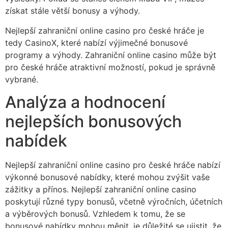
získat stále větší bonusy a výhody.
Nejlepší zahraniční online casino pro české hráče je
tedy CasinoX, které nabízí výjimečné bonusové
programy a výhody. Zahraniční online casino může být
pro české hráče atraktivní možností, pokud je správně
vybrané.
Analýza a hodnocení
nejlepších bonusových
nabídek
Nejlepší zahraniční online casino pro české hráče nabízí
výkonné bonusové nabídky, které mohou zvýšit vaše
zážitky a přínos. Nejlepší zahraniční online casino
poskytují různé typy bonusů, včetně výročních, účetních
a výběrových bonusů. Vzhledem k tomu, že se
bonusové nabídky mohou měnit, je důležité se ujistit, že