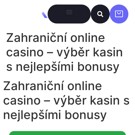
Zahraniční online
casino – výběr kasin
s nejlepšími bonusy
Zahraniční online
casino – výběr kasin s
nejlepšími bonusy