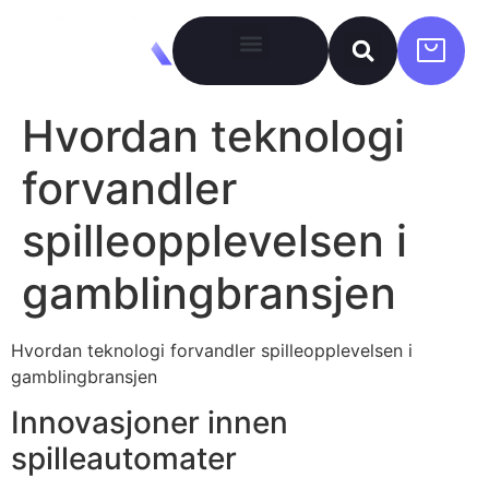
Hvordan teknologi
forvandler
spilleopplevelsen i
gamblingbransjen
Hvordan teknologi forvandler spilleopplevelsen i
gamblingbransjen
Innovasjoner innen
spilleautomater