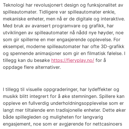
Teknologi har revolusjonert design og funksjonalitet av
spilleautomater. Tidligere var spilleautomater enkle,
mekaniske enheter, men nå er de digitale og interaktive.
Med bruk av avansert programvare og grafikk, har
utviklingen av spilleautomater nå nådd nye høyder, noe
som gir spillerne en mer engasjerende opplevelse. For
eksempel, moderne spilleautomater har ofte 3D-grafikk
og spennende animasjoner som gir en filmatisk følelse. I
tillegg kan du besøke
https://fieryplay.no/
for å
oppdage flere alternativer.
I tillegg til visuelle oppgraderinger, har lydeffekter og
musikk blitt integrert for å øke stemningen. Spillere kan
oppleve en fullverdig underholdningsopplevelse som er
langt mer tiltalende enn tradisjonelle enheter. Dette øker
både spillegleden og muligheten for langvarig
engasjement, noe som er avgjørende for nettcasinoers