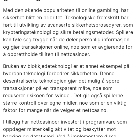
Med den økende populariteten til online gambling, har
sikkerhet blitt en prioritet. Teknologiske fremskritt har
ført til utvikling av avanserte sikkerhetsprosedyrer, som
krypteringsteknologi og sikre betalingsmetoder. Spillere
kan føle seg trygge når de deler personlig informasjon
og gjør transaksjoner online, noe som er avgjørende for
å opprettholde tilliten til nettcasinoer.
Bruken av blokkjedeteknologi er et annet eksempel på
hvordan teknologi forbedrer sikkerheten. Denne
desentraliserte teknologien gjør det mulig å spore
transaksjoner på en transparent måte, noe som
reduserer risikoen for svindel. Det gir også spillerne
større kontroll over egne midler, noe som er en viktig
faktor for mange når de velger et nettcasino.
I tillegg har nettcasinoer investert i programvare som
oppdager mistenkelig aktivitet og beskytter mot
hacking og datatyveri. Ved å implementere disse