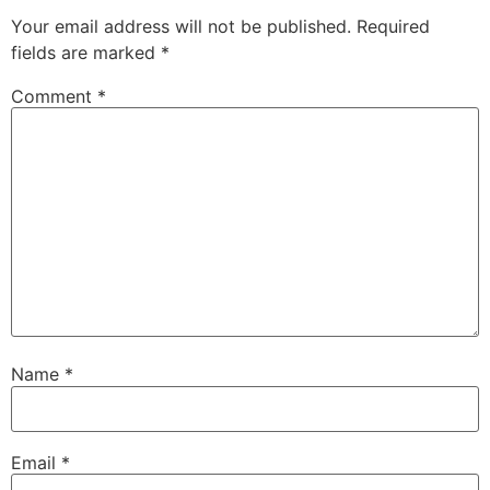
Your email address will not be published.
Required
fields are marked
*
Comment
*
Name
*
Email
*