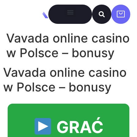
Vavada online casino
w Polsce – bonusy
Vavada online casino
w Polsce – bonusy
GRAĆ