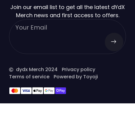
Join our email list to get all the latest dYdX
Merch news and first access to offers.
dydx Merch 2024
Privacy policy
Terms of service
Powered by Toyoji