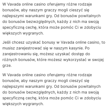
W Vavada online casino oferujemy różne rodzaje
bonusów, aby naszym graczy mogli cieszyć się
najlepszymi warunkami gry. Od bonusów powitalnych
do bonusów bezwzględnych, każdy z nich ma swoją
specyficzną cechę, która może pomóc Ci w zdobyciu
większych wygranych.
Jeśli chcesz uzyskać bonusy w Vavada online casino, to
musisz zarejestrować się w naszym kasynie. Po
zarejestrowaniu się, możesz uzyskać dostęp do
różnych bonusów, które możesz wykorzystać w swojej
grze.
W Vavada online casino oferujemy różne rodzaje
bonusów, aby naszym graczy mogli cieszyć się
najlepszymi warunkami gry. Od bonusów powitalnych
do bonusów bezwzględnych, każdy z nich ma swoją
specyficzną cechę, która może pomóc Ci w zdobyciu
większych wygranych.