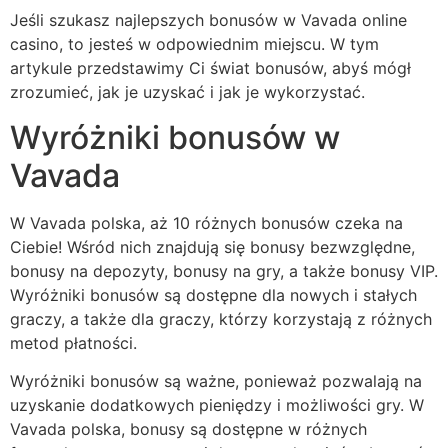
Jeśli szukasz najlepszych bonusów w Vavada online
casino, to jesteś w odpowiednim miejscu. W tym
artykule przedstawimy Ci świat bonusów, abyś mógł
zrozumieć, jak je uzyskać i jak je wykorzystać.
Wyróżniki bonusów w
Vavada
W Vavada polska, aż 10 różnych bonusów czeka na
Ciebie! Wśród nich znajdują się bonusy bezwzględne,
bonusy na depozyty, bonusy na gry, a także bonusy VIP.
Wyróżniki bonusów są dostępne dla nowych i stałych
graczy, a także dla graczy, którzy korzystają z różnych
metod płatności.
Wyróżniki bonusów są ważne, ponieważ pozwalają na
uzyskanie dodatkowych pieniędzy i możliwości gry. W
Vavada polska, bonusy są dostępne w różnych